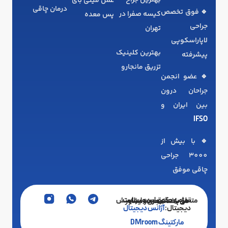
عمل مینی بای
درمان چاقی
🔹 فوق تخصص
کیسه صفرا در
پس معده
جراحی
تهران
لاپاراسکوپی
بهترین کلینیک
پیشرفته
تزریق مانجارو
🔹 عضو انجمن
جراحان درون
بین ایران و
IFSO
🔹 با بیش از
3000 جراحی
چاقی موفق
تمامی حقوق این وبسایت متعلق به دکتر محمد ایرانمنش می‌باشد. مجری و مشاور
دیجیتال:
آژانس دیجیتال
مارکتینگ DMroom