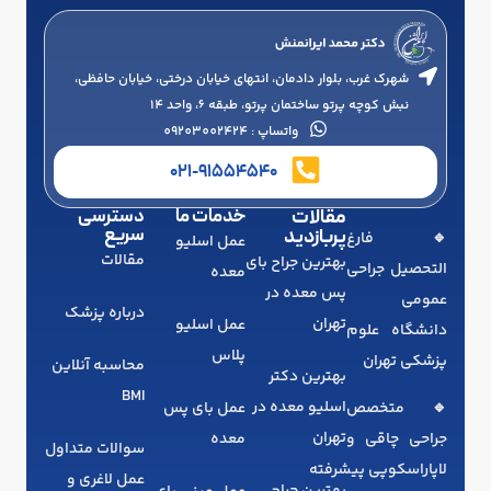
شهرک غرب، بلوار دادمان، انتهای خیابان درختی، خیابان حافظی،
نبش کوچه پرتو ساختمان پرتو، طبقه 6، واحد 14
واتساپ : 09203002424
021-91554540
مقالات
خدمات ما
دسترسی
سریع
پربازدید
🔹 فارغ‌
عمل اسلیو
مقالات
بهترین جراح بای
التحصیل جراحی
معده
پس معده در
عمومی
درباره پزشک
تهران
عمل اسلیو
دانشگاه علوم
پلاس
پزشکی تهران
محاسبه آنلاین
بهترین دکتر
BMI
اسلیو معده در
🔹 متخصص
عمل بای پس
تهران
جراحی چاقی و
معده
سوالات متداول
لاپاراسکوپی پیشرفته
عمل لاغری و
بهترین جراح