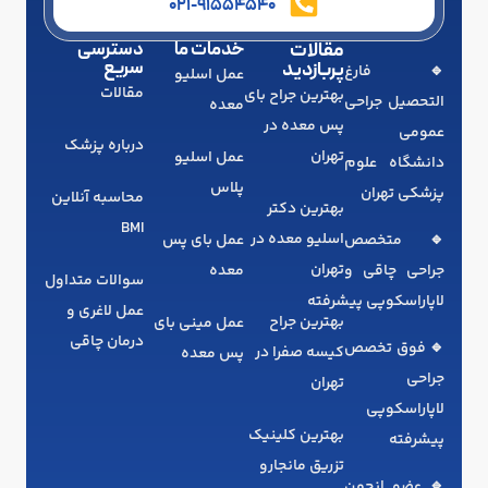
021-91554540
مقالات
خدمات ما
دسترسی
سریع
پربازدید
🔹 فارغ‌
عمل اسلیو
مقالات
بهترین جراح بای
التحصیل جراحی
معده
پس معده در
عمومی
درباره پزشک
تهران
عمل اسلیو
دانشگاه علوم
پلاس
پزشکی تهران
محاسبه آنلاین
بهترین دکتر
BMI
اسلیو معده در
🔹 متخصص
عمل بای پس
تهران
جراحی چاقی و
معده
سوالات متداول
لاپاراسکوپی پیشرفته
عمل لاغری و
بهترین جراح
عمل مینی بای
درمان چاقی
🔹 فوق تخصص
کیسه صفرا در
پس معده
جراحی
تهران
لاپاراسکوپی
بهترین کلینیک
پیشرفته
تزریق مانجارو
🔹 عضو انجمن