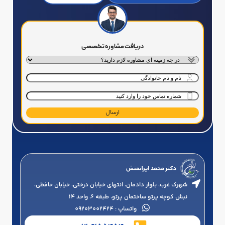
دریافت مشاوره تخصصی
خدمت
درخواستی
*
نام
و
شماره
نام
تماس
*
خانوادگی
*
شهرک غرب، بلوار دادمان، انتهای خیابان درختی، خیابان حافظی،
نبش کوچه پرتو ساختمان پرتو، طبقه 6، واحد 14
واتساپ : 09203002424