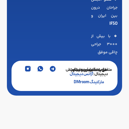
جراحان درون
بین ایران و
IFSO
🔹 با بیش از
3000 جراحی
چاقی موفق
تمامی حقوق این وبسایت متعلق به دکتر محمد ایرانمنش می‌باشد. مجری و مشاور
دیجیتال:
آژانس دیجیتال
مارکتینگ DMroom