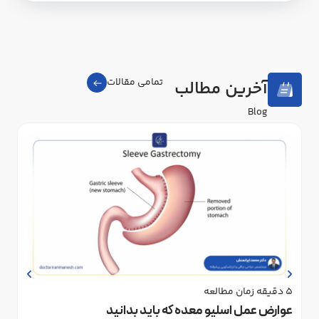
تمامی مقالات
آخرین مطالب
‌Blog
5
دقیقه زمان مطالعه
4
د
عوارض عمل اسلیو معده که باید بدانید
عم