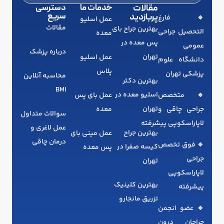
مقالات
خدمات ما
دسترسی
سریع
پربازدید
🔹 فارغ‌
عمل اسلیو
مقالات
بهترین جراح بای
التحصیل جراحی
معده
پس معده در
عمومی
درباره پزشک
تهران
عمل اسلیو
دانشگاه علوم
پلاس
پزشکی تهران
محاسبه آنلاین
بهترین دکتر
BMI
اسلیو معده در
🔹 متخصص
عمل بای پس
تهران
جراحی چاقی و
معده
سوالات متداول
لاپاراسکوپی پیشرفته
عمل لاغری و
بهترین جراح
عمل مینی بای
درمان چاقی
🔹 فوق تخصص
کیسه صفرا در
پس معده
جراحی
تهران
لاپاراسکوپی
بهترین کلینیک
پیشرفته
تزریق مانجارو
🔹 عضو انجمن
جراحان درون