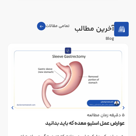
تمامی مقالات
آخرین مطالب
‌Blog
5
دقیقه زمان مطالعه
4
د
عوارض عمل اسلیو معده که باید بدانید
عم