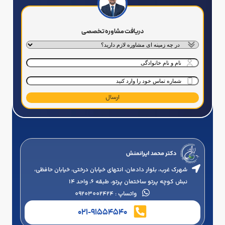
دریافت مشاوره تخصصی
خدمت
درخواستی
*
نام
و
شماره
نام
تماس
*
خانوادگی
*
شهرک غرب، بلوار دادمان، انتهای خیابان درختی، خیابان حافظی،
نبش کوچه پرتو ساختمان پرتو، طبقه 6، واحد 14
واتساپ : 09203002424
021-91554540