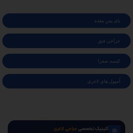
بای پس معده
جراحی فتق
کیسه صفرا
آمپول های لاغری
کلینیک تخصصی
جراحی لاغری