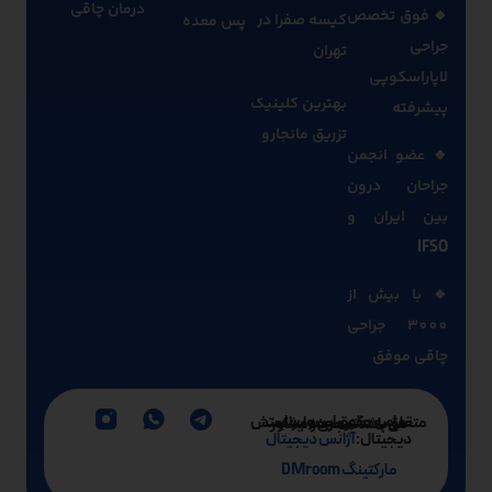
درمان چاقی
🔹 فوق تخصص
کیسه صفرا در
پس معده
جراحی
تهران
لاپاراسکوپی
بهترین کلینیک
پیشرفته
تزریق مانجارو
🔹 عضو انجمن
جراحان درون
بین ایران و
IFSO
🔹 با بیش از
3000 جراحی
چاقی موفق
تمامی حقوق این وبسایت متعلق به دکتر محمد ایرانمنش می‌باشد. مجری و مشاور
دیجیتال:
آژانس دیجیتال
مارکتینگ DMroom