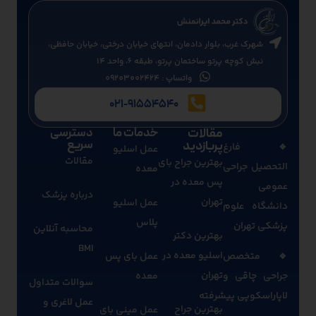
شهرک غرب، بلوار دادمان، انتهای خیابان درختی، خیابان حافظی،
نبش کوچه پرتو ساختمان پرتو، طبقه 6، واحد 14
واتساپ : 09203002424
021-91554540
مقالات
خدمات ما
دسترسی
سریع
پربازدید
🔹 فارغ‌
عمل اسلیو
مقالات
بهترین جراح بای
التحصیل جراحی
معده
پس معده در
عمومی
درباره پزشک
تهران
عمل اسلیو
دانشگاه علوم
پلاس
پزشکی تهران
محاسبه آنلاین
بهترین دکتر
BMI
اسلیو معده در
🔹 متخصص
عمل بای پس
تهران
جراحی چاقی و
معده
سوالات متداول
لاپاراسکوپی پیشرفته
عمل لاغری و
بهترین جراح
عمل مینی بای